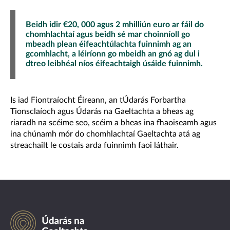
Beidh idir €20, 000 agus 2 mhilliún euro ar fáil do
chomhlachtaí agus beidh sé mar choinníoll go
mbeadh plean éifeachtúlachta fuinnimh ag an
gcomhlacht, a léiríonn go mbeidh an gnó ag dul i
dtreo leibhéal níos éifeachtaigh úsáide fuinnimh.
Is iad Fiontraíocht Éireann, an tÚdarás Forbartha
Tionsclaíoch agus Údarás na Gaeltachta a bheas ag
riaradh na scéime seo, scéim a bheas ina fhaoiseamh agus
ina chúnamh mór do chomhlachtaí Gaeltachta atá ag
streachailt le costais arda fuinnimh faoi láthair.
Údarás
na