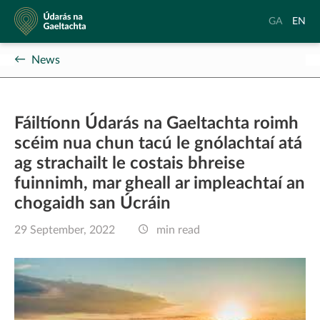
Údarás
Aistrigh
Chang
GA
EN
na
go
langu
Gaeltachta
Gaeilge
to
News
Englis
Fáiltíonn Údarás na Gaeltachta roimh
scéim nua chun tacú le gnólachtaí atá
ag strachailt le costais bhreise
fuinnimh, mar gheall ar impleachtaí an
chogaidh san Úcráin
29 September, 2022
min read