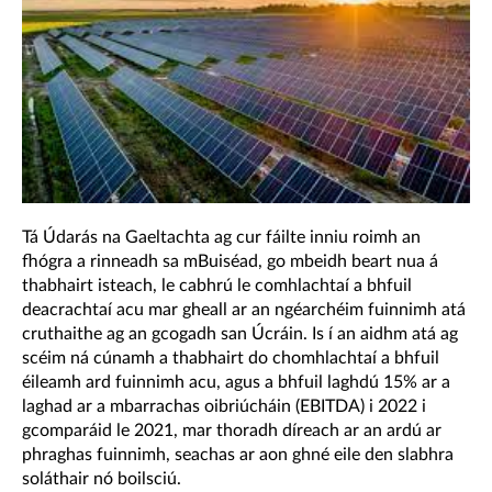
Tá Údarás na Gaeltachta ag cur fáilte inniu roimh an
fhógra a rinneadh sa mBuiséad, go mbeidh beart nua á
thabhairt isteach, le cabhrú le comhlachtaí a bhfuil
deacrachtaí acu mar gheall ar an ngéarchéim fuinnimh atá
cruthaithe ag an gcogadh san Úcráin.
Is í an aidhm atá ag
scéim ná cúnamh a thabhairt do chomhlachtaí a bhfuil
éileamh ard fuinnimh acu, agus a bhfuil laghdú 15% ar a
laghad ar a mbarrachas oibriúcháin (EBITDA) i 2022 i
gcomparáid le 2021, mar thoradh díreach ar an ardú ar
phraghas fuinnimh, seachas ar aon ghné eile den slabhra
soláthair nó boilsciú.