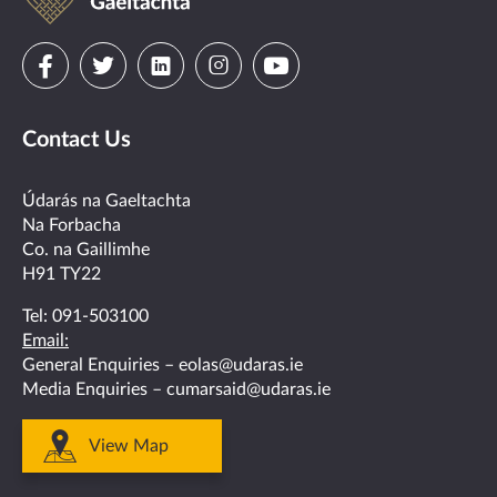
Gaeltachta
Visit
Visit
Visit
Visit
Visit
us
us
us
us
us
Contact Us
on
on
on
on
on
facebook
twitter
linkedin
instagram
youtube
Údarás na Gaeltachta
Na Forbacha
Co. na Gaillimhe
H91 TY22
Tel:
091-503100
Email:
General Enquiries –
eolas@udaras.ie
Media Enquiries –
cumarsaid@udaras.ie
View Map