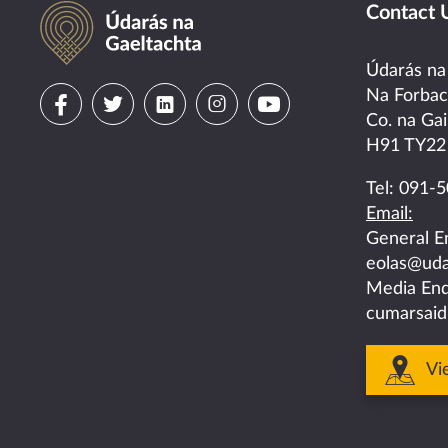
Údarás na Gaeltachta
Contact 
Údarás na
Visit
Visit
Visit
Visit
Visit
Na Forba
Co. na Gai
us
us
us
us
us
H91 TY22
on
on
on
on
on
Tel:
091-5
Email:
facebook
twitter
linkedin
instagram
youtube
General E
eolas@uda
Media Enq
cumarsaid
Vi