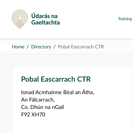
Údarás na Gaeltachta
Trainin
Home
Directory
Pobal Eascarrach CTR
Pobal Eascarrach CTR
Ionad Acmhainne Béal an Átha,
An Fálcarrach,
Co. Dhún na nGall
F92 XH70