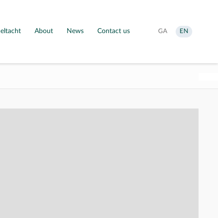
eltacht
About
News
Contact us
Aistrigh
Change
GA
EN
go
language
Gaeilge
to
English