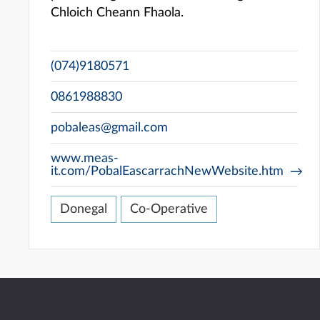
Chloich Cheann Fhaola.
(074)9180571
0861988830
pobaleas@gmail.com
www.meas-
it.com/PobalEascarrachNewWebsite.htm
Donegal
Co-Operative