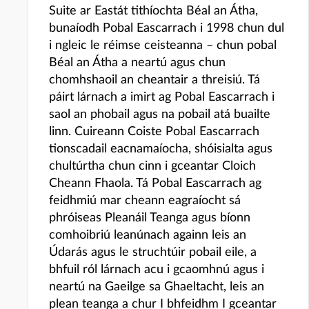
Suite ar Eastát tithíochta Béal an Átha,
bunaíodh Pobal Eascarrach i 1998 chun dul
i ngleic le réimse ceisteanna – chun pobal
Béal an Átha a neartú agus chun
chomhshaoil an cheantair a threisiú. Tá
páirt lárnach a imirt ag Pobal Eascarrach i
saol an phobail agus na pobail atá buailte
linn. Cuireann Coiste Pobal Eascarrach
tionscadail eacnamaíocha, shóisialta agus
chultúrtha chun cinn i gceantar Cloich
Cheann Fhaola. Tá Pobal Eascarrach ag
feidhmiú mar cheann eagraíocht sá
phróiseas Pleanáil Teanga agus bíonn
comhoibriú leanúnach againn leis an
Údarás agus le struchtúir pobail eile, a
bhfuil ról lárnach acu i gcaomhnú agus i
neartú na Gaeilge sa Ghaeltacht, leis an
plean teanga a chur I bhfeidhm I gceantar