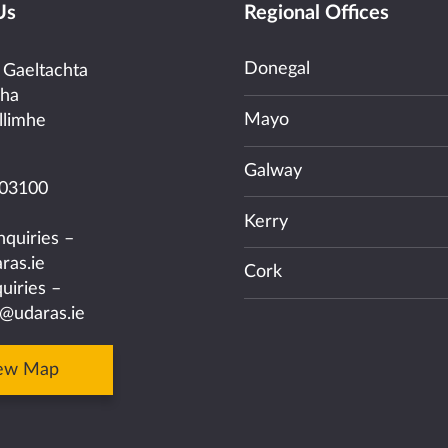
Us
Regional Offices
Donegal
 Gaeltachta
cha
Mayo
llimhe
Galway
03100
Kerry
nquiries –
ras.ie
Cork
uiries –
@udaras.ie
ew Map