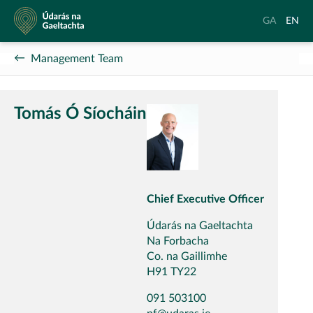
Údarás
Aistrigh
Chang
GA
EN
na
go
langu
Gaeltachta
Gaeilge
to
Management Team
Englis
Tomás Ó Síocháin
Chief Executive Officer
Údarás na Gaeltachta
Na Forbacha
Co. na Gaillimhe
H91 TY22
091 503100