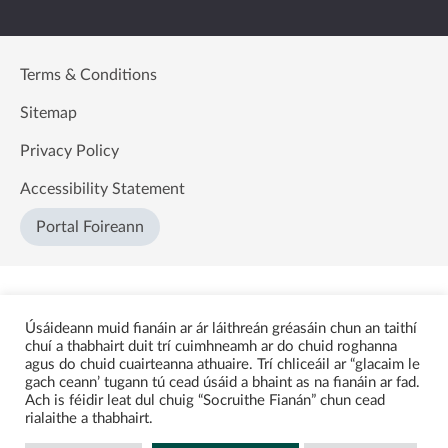
Terms & Conditions
Sitemap
Privacy Policy
Accessibility Statement
Portal Foireann
Úsáideann muid fianáin ar ár láithreán gréasáin chun an taithí
chuí a thabhairt duit trí cuimhneamh ar do chuid roghanna
agus do chuid cuairteanna athuaire. Trí chliceáil ar “glacaim le
gach ceann’ tugann tú cead úsáid a bhaint as na fianáin ar fad.
Ach is féidir leat dul chuig “Socruithe Fianán” chun cead
rialaithe a thabhairt.