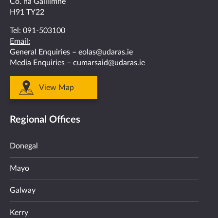
Co. na Gaillimhe
H91 TY22
Tel:
091-503100
Email:
General Enquiries –
eolas@udaras.ie
Media Enquiries –
cumarsaid@udaras.ie
View Map
Regional Offices
Donegal
Mayo
Galway
Kerry