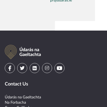
pf@udaras.ie
Údarás
na
Gaeltachta
Visit
Visit
Visit
Visit
Visit
us
us
us
us
us
Contact Us
on
on
on
on
on
facebook
twitter
linkedin
instagram
youtube
Údarás na Gaeltachta
Na Forbacha