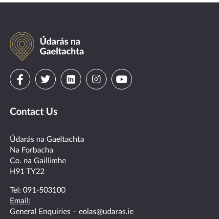
Údarás
na
Gaeltachta
Visit
Visit
Visit
Visit
Visit
us
us
us
us
us
Contact Us
on
on
on
on
on
facebook
twitter
linkedin
instagram
youtube
Údarás na Gaeltachta
Na Forbacha
Co. na Gaillimhe
H91 TY22
Tel:
091-503100
Email:
General Enquiries –
eolas@udaras.ie