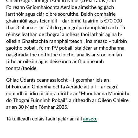
Chléire agus Toraigh/Árainn Mhór (co-iarratas ) . Tá
Foireann Gníomhaíochta Aeráide aimsithe ag gach
iarrthóir agus clár oibre socruithe. Beidh comhairle
ghairmiúil agus teicniúil – dar bhfiú tuairim is €70,000
thar 3 bliana – ar fáil do gach grúpa rannpháirteach. Tá
réimse leathan de thograí a mheas faoi láthair ag na h-
oileáin Ghaeltachta rannpháirteach , ina measc – tuirbín
gaoithe pobail, feirm PV pobail, staidéar ar mhodhanna
uasghrádaithe do thithe cloiche, anailís ar stoc iomlán
tithe ar oileáin agus deiseanna ar fhuinneamh
tonnta/taoide.
Ghlac Údarás ceannasaíocht – i gcomhar leis an
bhFoireann Gníomhaíochta Aeráide áitiúil – ar eagrú
comhdháil idirnáisiúnta dírithe ar “Mhodhanna Maoinithe
do Thograí Fuinnimh Pobail”, a ritheadh ar Oileán Chléire
ar an 30 Meán Fómhar 2025.
Tá tuilleadh eolais faoin gclár ar fáil
anseo.