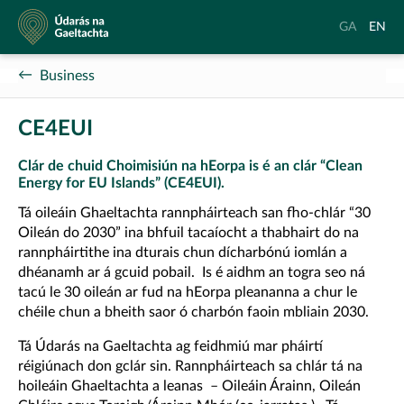
Údarás
Aistrigh
Chang
GA
EN
na
go
langu
Gaeltachta
Gaeilge
to
Business
Englis
CE4EUI
Clár de chuid Choimisiún na hEorpa is é an clár “Clean
Energy for EU Islands” (CE4EUI).
Tá oileáin Ghaeltachta rannpháirteach san fho-chlár “30
Oileán do 2030” ina bhfuil tacaíocht a thabhairt do na
rannpháirtithe ina dturais chun dícharbónú iomlán a
dhéanamh ar á gcuid pobail. Is é aidhm an togra seo ná
tacú le 30 oileán ar fud na hEorpa pleananna a chur le
chéile chun a bheith saor ó charbón faoin mbliain 2030.
Tá Údarás na Gaeltachta ag feidhmiú mar pháirtí
réigiúnach don gclár sin. Rannpháirteach sa chlár tá na
hoileáin Ghaeltachta a leanas – Oileáin Árainn, Oileán